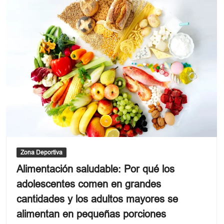
por
la
calidad
del
agua
del
Sena
Zona Deportiva
Alimentación saludable: Por qué los
adolescentes comen en grandes
cantidades y los adultos mayores se
alimentan en pequeñas porciones