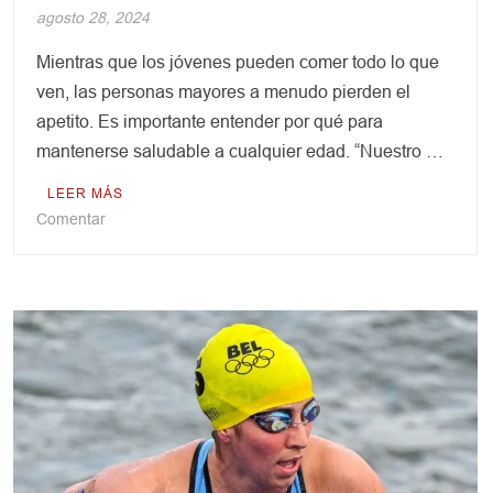
agosto 28, 2024
Mientras que los jóvenes pueden comer todo lo que
ven, las personas mayores a menudo pierden el
apetito. Es importante entender por qué para
mantenerse saludable a cualquier edad. “Nuestro …
LEER MÁS
en
Comentar
Alimentación
saludable:
Por
qué
los
adolescentes
comen
en
grandes
cantidades