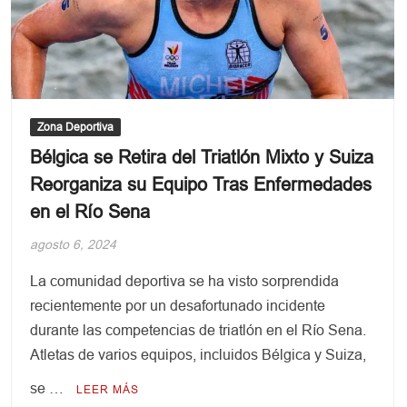
y
los
adultos
mayores
se
alimentan
en
Zona Deportiva
pequeñas
Bélgica se Retira del Triatlón Mixto y Suiza
porciones
Reorganiza su Equipo Tras Enfermedades
en el Río Sena
agosto 6, 2024
La comunidad deportiva se ha visto sorprendida
recientemente por un desafortunado incidente
durante las competencias de triatlón en el Río Sena.
Atletas de varios equipos, incluidos Bélgica y Suiza,
se …
LEER MÁS