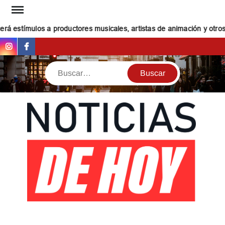
Saltar
al
estímulos a productores musicales, artistas de animación y otros cr
contenido
Instagram
Facebook
Buscar
NOT