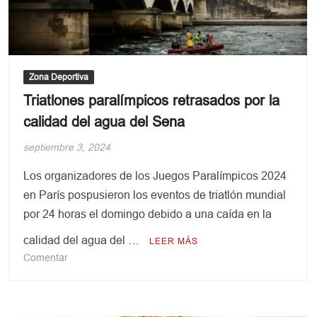
Zona Deportiva
Triatlones paralímpicos retrasados por la
calidad del agua del Sena
septiembre 3, 2024
Los organizadores de los Juegos Paralímpicos 2024
en París pospusieron los eventos de triatlón mundial
por 24 horas el domingo debido a una caída en la
calidad del agua del …
LEER MÁS
en
Comentar
Triatlones
paralímpicos
retrasados