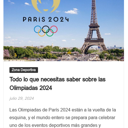
Provoca
Disturbios
y
Suspensión
del
Partido
contra
Marruecos
Zona Deportiva
Todo lo que necesitas saber sobre las
Olimpiadas 2024
julio 29, 2024
Las Olimpiadas de París 2024 están a la vuelta de la
esquina, y el mundo entero se prepara para celebrar
uno de los eventos deportivos más grandes y