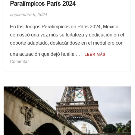
Paralímpicos París 2024
septiembre 9, 2024
En los Juegos Paralímpicos de París 2024, México
demostró una vez más su fortaleza y dedicación en el
deporte adaptado, destacándose en el medallero con
una actuación que dejó huella …
LEER MÁS
en
Comentar
México
en
el
Medallero
de
los
Juegos
Paralímpicos
París
2024