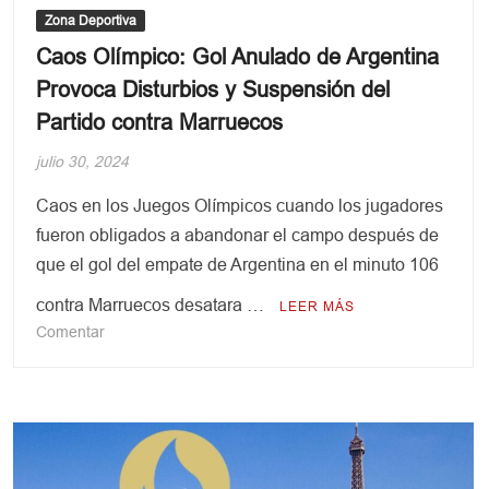
Zona Deportiva
Caos Olímpico: Gol Anulado de Argentina
Provoca Disturbios y Suspensión del
Partido contra Marruecos
julio 30, 2024
Caos en los Juegos Olímpicos cuando los jugadores
fueron obligados a abandonar el campo después de
que el gol del empate de Argentina en el minuto 106
contra Marruecos desatara …
LEER MÁS
en
Comentar
Caos
Olímpico:
Gol
Anulado
de
Argentina