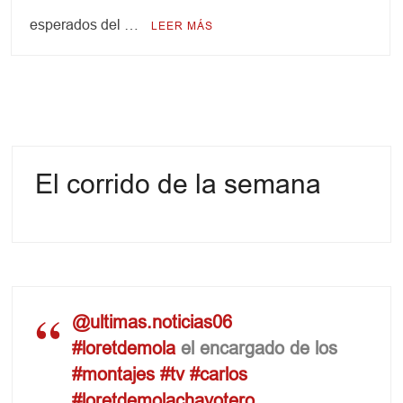
esperados del …
LEER MÁS
El corrido de la semana
@ultimas.noticias06
#loretdemola
el encargado de los
#montajes
#tv
#carlos
#loretdemolachayotero