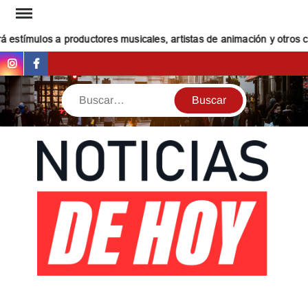
Saltar
al
estímulos a productores musicales, artistas de animación y otros cre
contenido
Instagram
Facebook
Buscar
NOT