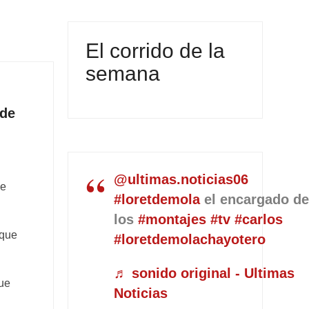
El corrido de la
semana
 de
@ultimas.noticias06
de
#loretdemola
el encargado d
los
#montajes
#tv
#carlos
 que
#loretdemolachayotero
♬ sonido original - Ultimas
que
Noticias