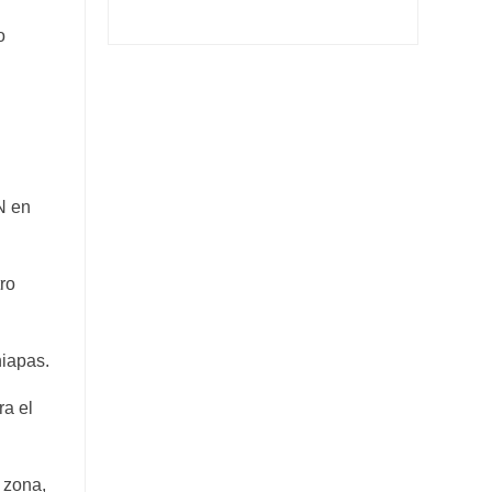
o
NN en
ro
hiapas.
ra el
 zona,