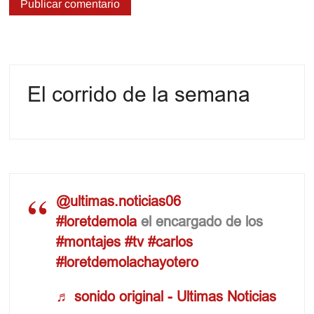
El corrido de la semana
@ultimas.noticias06
#loretdemola
el encargado de los
#montajes
#tv
#carlos
#loretdemolachayotero
♬ sonido original - Ultimas Noticias