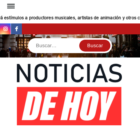
Saltar
al
estímulos a productores musicales, artistas de animación y otros cre
contenido
Instagram
Facebook
Buscar
NOT