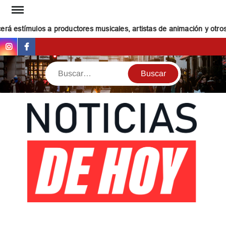
Saltar
al
á estímulos a productores musicales, artistas de animación y otros c
contenido
Instagram
Facebook
Buscar
NOT