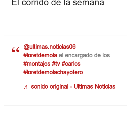
El corrido de la semana
@ultimas.noticias06
#loretdemola
el encargado de los
#montajes
#tv
#carlos
#loretdemolachayotero
♬ sonido original - Ultimas Noticias