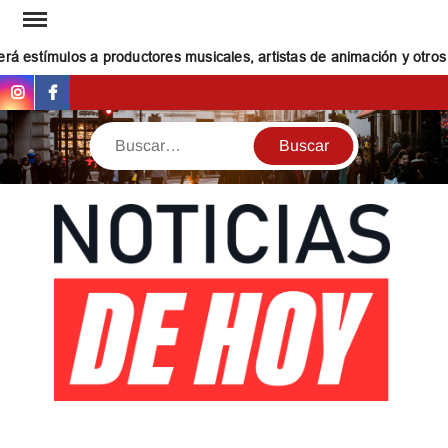
Saltar
al
 estímulos a productores musicales, artistas de animación y otros c
contenido
Instagram
Facebook
Buscar
NOT