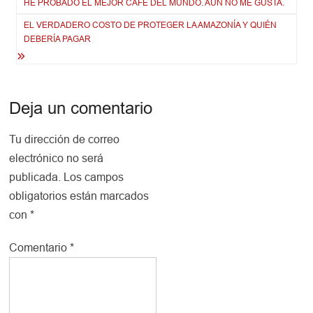
HE PROBADO EL MEJOR CAFÉ DEL MUNDO. AÚN NO ME GUSTA.
de
EL VERDADERO COSTO DE PROTEGER LA AMAZONÍA Y QUIÉN
entradas
DEBERÍA PAGAR
Deja un comentario
Tu dirección de correo
electrónico no será
publicada.
Los campos
obligatorios están marcados
con
*
Comentario
*