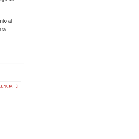
nto al
ara
LENCIA