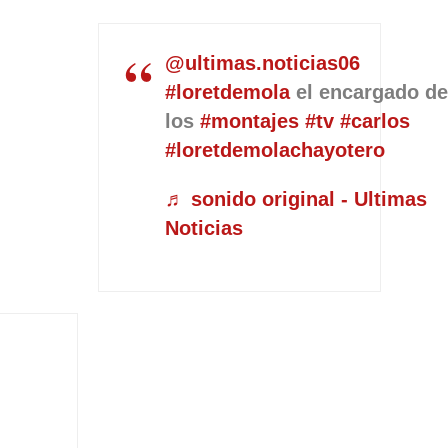
@ultimas.noticias06
#loretdemola
el encargado d
los
#montajes
#tv
#carlos
#loretdemolachayotero
♬ sonido original - Ultimas
Noticias