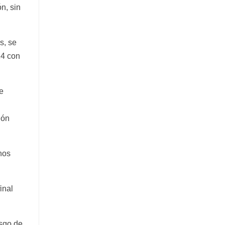
n, sin
s, se
14 con
re
ión
hos
inal
esgo de