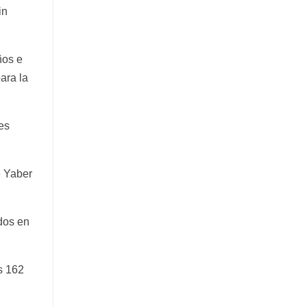
in
ños e
ara la
es
e Yaber
dos en
s 162