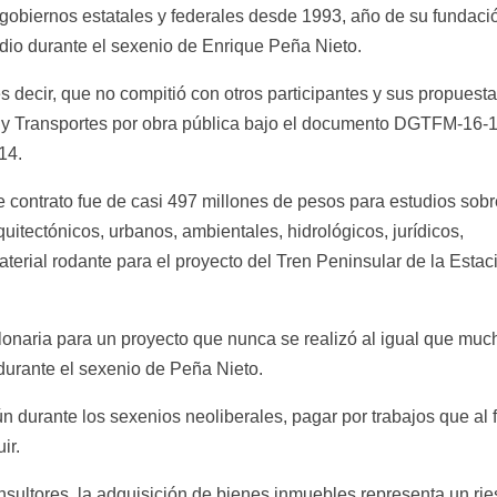
gobiernos estatales y federales desde 1993, año de su fundació
dio durante el sexenio de Enrique Peña Nieto.
es decir, que no compitió con otros participantes y sus propuesta
s y Transportes por obra pública bajo el documento DGTFM-16-
14.
e contrato fue de casi 497 millones de pesos para estudios sob
uitectónicos, urbanos, ambientales, hidrológicos, jurídicos,
aterial rodante para el proyecto del Tren Peninsular de la Estac
llonaria para un proyecto que nunca se realizó al igual que muc
durante el sexenio de Peña Nieto.
 durante los sexenios neoliberales, pagar por trabajos que al f
ir.
ultores, la adquisición de bienes inmuebles representa un ri