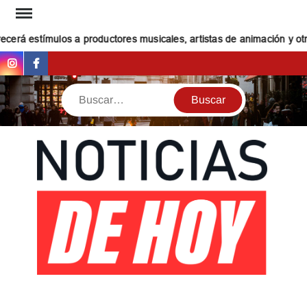
Saltar
al
cerá estímulos a productores musicales, artistas de animación y otro
contenido
Instagram
Facebook
Buscar
NOT