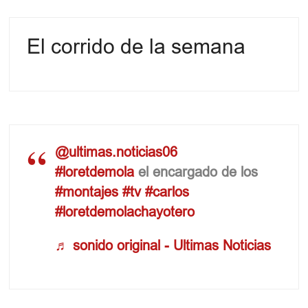
El corrido de la semana
@ultimas.noticias06
#loretdemola
el encargado de los
#montajes
#tv
#carlos
#loretdemolachayotero
♬ sonido original - Ultimas Noticias