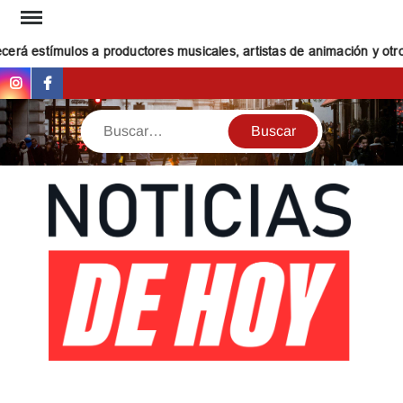
Saltar
al
erá estímulos a productores musicales, artistas de animación y otros
contenido
Instagram
Facebook
Buscar
NOT