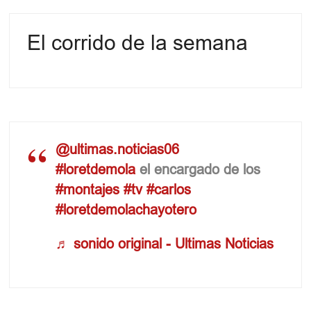
El corrido de la semana
@ultimas.noticias06
#loretdemola
el encargado de los
#montajes
#tv
#carlos
#loretdemolachayotero
♬ sonido original - Ultimas Noticias