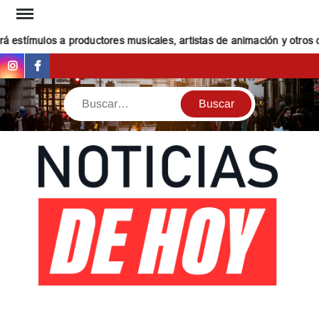
Saltar
al
 estímulos a productores musicales, artistas de animación y otros cr
contenido
Instagram
Facebook
Buscar
NOT